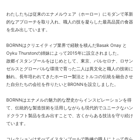
わたしたちは従来のエナメルウェア（ホーロー）にモダンで革新
的なアプローチを取り入れ、職人の技を凝らした最高品質の食器
を生み出しています。
BORNNはクリエイティブ業界で経験を積んだBasak Onay と
Oyku Thurstonの姉妹によって2015年に設立されました。
故郷イスタンブールをはじめとして、東京、バルセロナ、ロサン
ゼルスとグローバルな環境で育った二人は異文化と職人の技術に
触れ、長年培われてきたホーロー製法とトルコの伝統を融合させ
た自分たちの会社を作りたいとBRONNを設立しました。
BORNNはエナメルの魅力的な歴史からインスピレーションを得
て、伝統的な製造技術を活用しながらも現代的でユニークなハン
ドクラフト製品を生み出すことで、古くからある技法を守り続け
ています。
コレクションはすべてイスタンブールで熟練の職人によって作ら